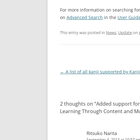
For more information on searching for 
on
Advanced Search
in the
User Guid
This entry was posted in
News
,
Update
on
Post
←
A list of all kanji supported by Kanji
navigation
2 thoughts on “
Added support for
Learning Through Content and Mu
Ritsuko Narita
September 4, 2014 at 10:57 p