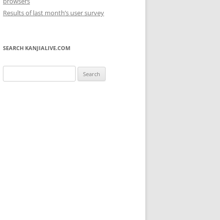
browsers
Results of last month’s user survey
SEARCH KANJIALIVE.COM
Search
for: