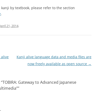
kanji by textbook, please refer to the section
e
.
April 21, 2014
.
 alive
Kanji alive language data and media files are
now freely available as open source
→
 “TOBIRA: Gateway to Advanced Japanese
ltimedia”
”
m