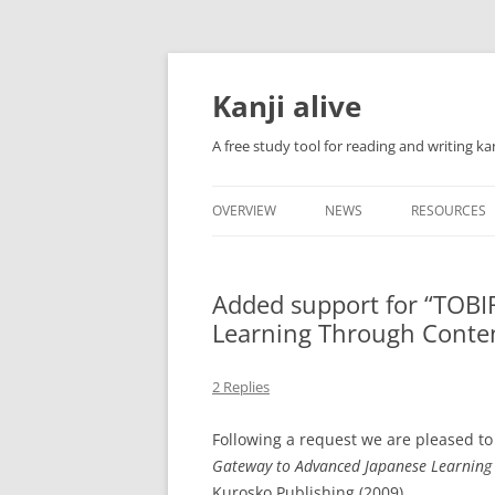
Skip
to
content
Kanji alive
A free study tool for reading and writing kan
OVERVIEW
NEWS
RESOURCES
USER GUIDE
Added support for “TOBI
TROUBLESH
Learning Through Conte
FONTS
2 Replies
INTRODUCTI
Following a request we are pleased to
THE 214 KAN
Gateway to Advanced Japanese Learning
SUPPORTED
Kurosko Publishing (2009).