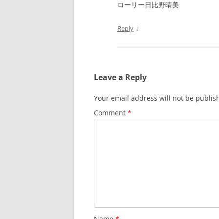
ローリー日比野晴美
↓
Reply
Leave a Reply
Your email address will not be publis
Comment
*
Name
*