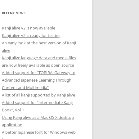
RECENT NEWS
Kanji alive v2 is now available
Kanji alive v2 is ready for testing
An early look at the next version of Kanji
alive
Kanji alive language data and media files
are now freely available as open source
Added support for “TOBIRA: Gateway to
Advanced Japanese Learning Through
Content and Multimedia”
A list of all kanji supported by Kanji alive
Added support for “Intermediate Kanji
Book”, Vol. 1
Using Kanji alive as a Mac OS X desktop
application
A better Japanese font for Windows web