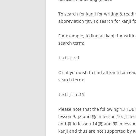
STUDY LISTS
To search for kanji for writing & read
NOTES FOR 
abbreviation “jt”. To search for kanji f
For example, to find all kanji for writ
search term:
text:jt:c1
Or, if you wish to find all kanji for r
search term:
text:jtr:c15
Please note that the following 13 TOBI
lesson 9, 及 and 徴 in lesson 10, 江 le
and 雰 in lesson 14 恵 and 寿 in lesson 
kanji and thus are not supported by Ka