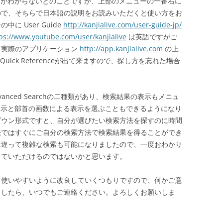
の使い方がわからないとのことですが、上部のメニューの一番右に
ので、そちらで日本語の説明をお読みいただくと使い方をお
 User Guide
http://kanjialive.com/user-guide-jp/
ps://www.youtube.com/user/kanjialive
は英語ですがご
、実際のアプリケーション
http://app.kanjialive.com
の上
uick Referenceが出て来ますので、探し方を忘れた場合
Advanced Searchの二種類があり、検索結果の表示もメニュ
る表示と部首の画数による表示を選ぶこともできるようになり
ダウン形式ですと、自分が選びたい検索方法を探すのに時間
法ではすぐにご自分の検索方法で検索結果を得ることができ
は違って複雑な検索も可能になりましたので、一度おわかり
っていただけるのではないかと思います。
て使いやすいように改良していくつもりですので、何かご意
ましたら、いつでもご連絡ください。よろしくお願いしま