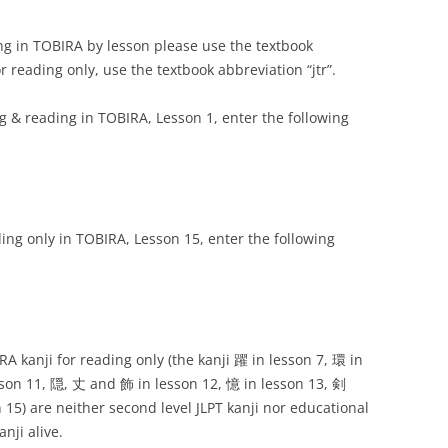
漢字リスト
ing in TOBIRA by lesson please use the textbook
INSTRUCTORS
先生方へ
or reading only, use the textbook abbreviation “jtr”.
クレジット
ing & reading in TOBIRA, Lesson 1, enter the following
eading only in TOBIRA, Lesson 15, enter the following
RA kanji for reading only (the kanji 躍 in lesson 7, 環 in
sson 11, 隠, 丈 and 飾 in lesson 12, 憶 in lesson 13, 剣
15) are neither second level JLPT kanji nor educational
nji alive.