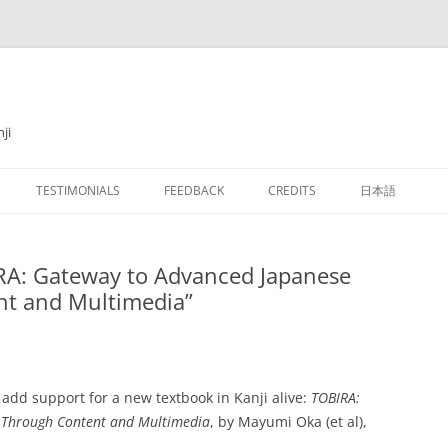
ji
TESTIMONIALS
FEEDBACK
CREDITS
日本語
KANJI ALIVE
RA: Gateway to Advanced Japanese
OOTING
使用説明
nt and Multimedia”
トラブルシュー
ON TO KANJI
フォント
 add support for a new textbook in Kanji alive:
TOBIRA:
JI RADICALS
漢字について
 Through Content and Multimedia
, by Mayumi Oka (et al),
 TEXTBOOKS AND
検索可能になっ